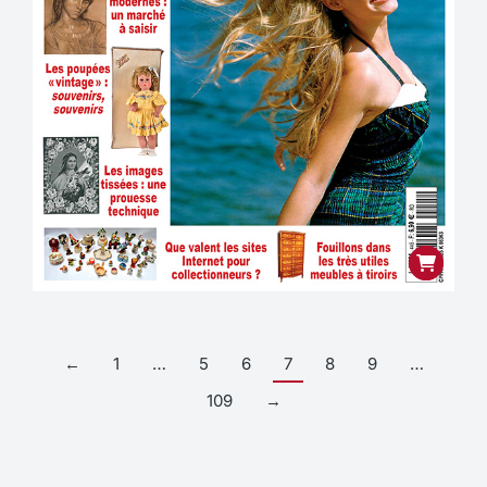
←
1
…
5
6
7
8
9
…
109
→