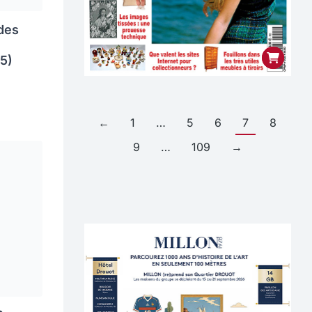
des
75)
←
1
…
5
6
7
8
9
…
109
→