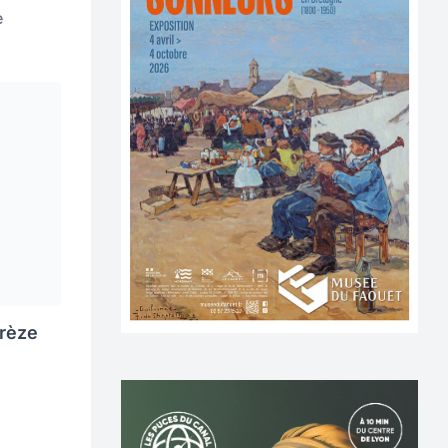
e
orèze