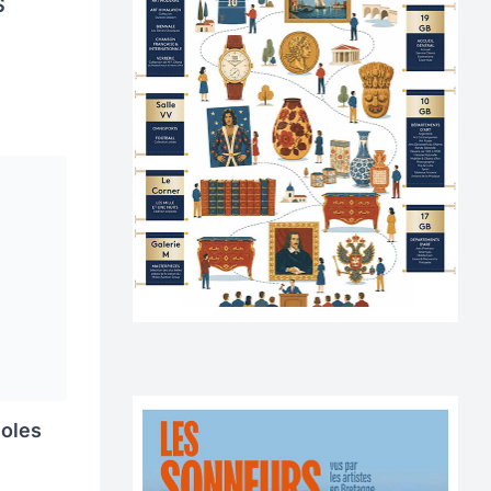
S
noles