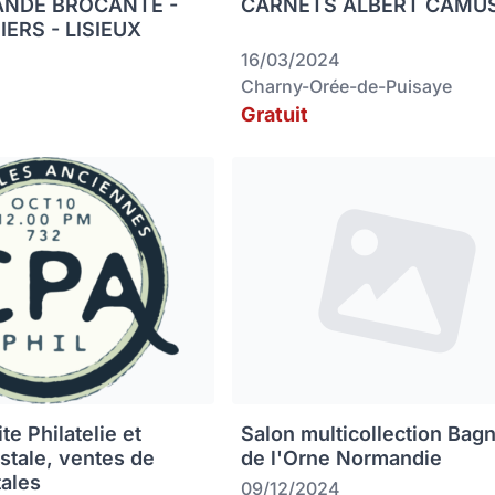
ANDE BROCANTE -
CARNETS ALBERT CAMU
IERS - LISIEUX
16/03/2024
Charny-Orée-de-Puisaye
Gratuit
e Philatelie et
Salon multicollection Bag
ostale, ventes de
de l'Orne Normandie
tales
09/12/2024