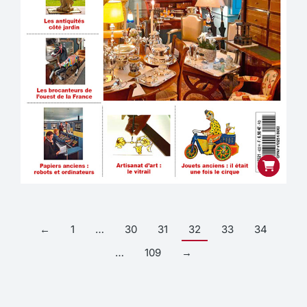
←
1
…
30
31
32
33
34
…
109
→