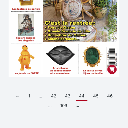
←
1
…
42
43
44
45
46
…
109
→