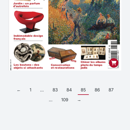
←
1
…
83
84
85
86
87
…
109
→