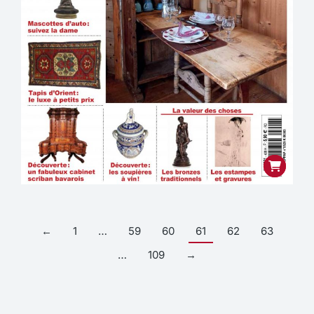
←
1
…
59
60
61
62
63
…
109
→