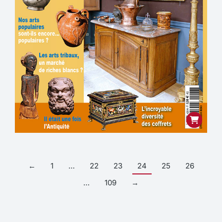
←
1
…
22
23
24
25
26
…
109
→