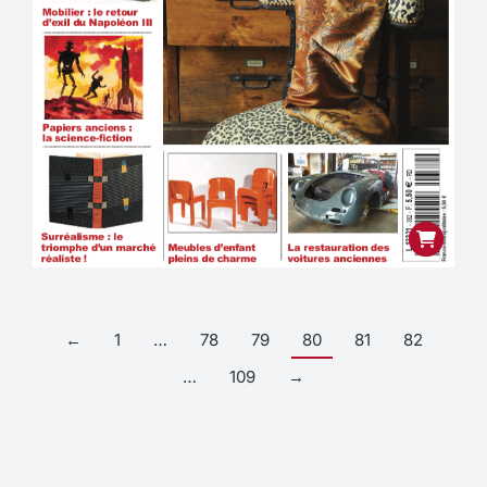
←
1
…
78
79
80
81
82
…
109
→