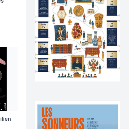
es
ilien