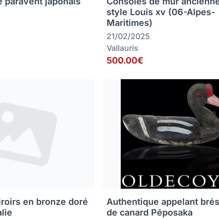
e paravent japonais
Consoles de mur ancienn
style Louis xv (06-Alpes-
Maritimes)
21/02/2025
Vallauris
500.00€
iroirs en bronze doré
Authentique appelant brés
alie
de canard Péposaka