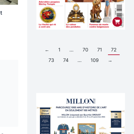
t
←
1
…
70
71
72
73
74
…
109
→