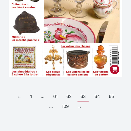
←
1
…
61
62
63
64
65
…
109
→