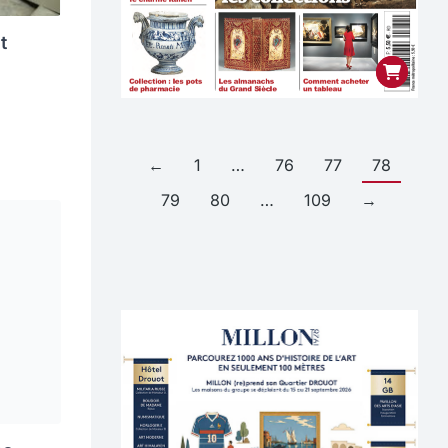
t
←
1
…
76
77
78
79
80
…
109
→