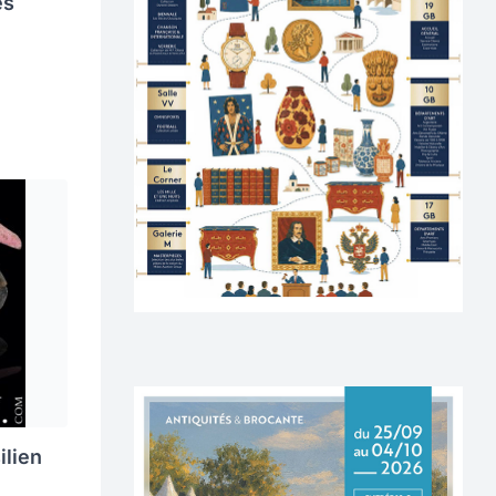
es
ilien