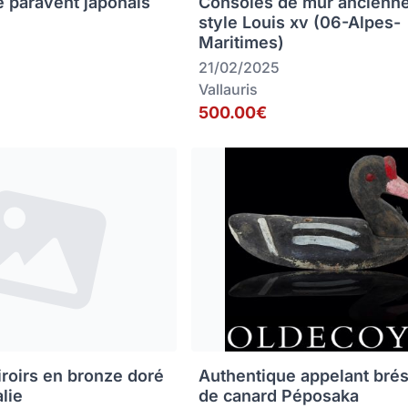
e paravent japonais
Consoles de mur ancienn
style Louis xv (06-Alpes-
Maritimes)
21/02/2025
Vallauris
500.00€
iroirs en bronze doré
Authentique appelant brés
alie
de canard Péposaka