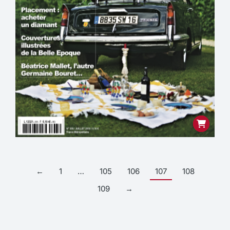
←
1
…
105
106
107
108
109
→