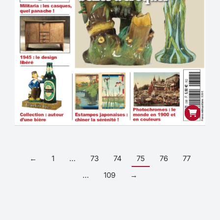
←
1
…
73
74
75
76
77
…
109
→