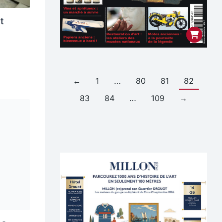
t
←
1
…
80
81
82
83
84
…
109
→