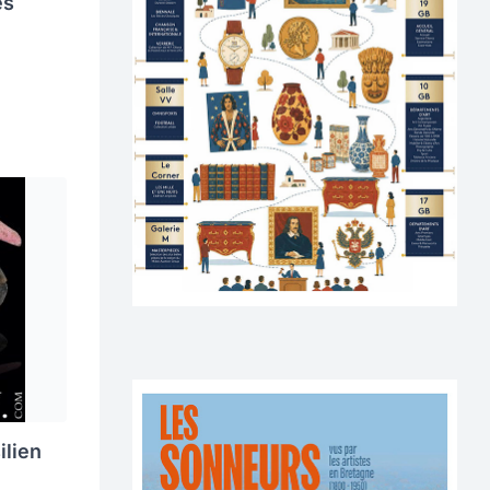
es
ilien