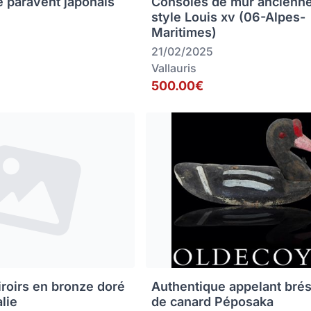
e paravent japonais
Consoles de mur ancienn
style Louis xv (06-Alpes-
Maritimes)
21/02/2025
Vallauris
500.00€
iroirs en bronze doré
Authentique appelant brés
alie
de canard Péposaka