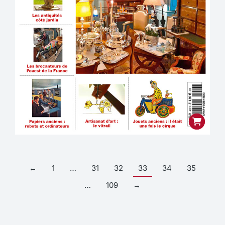
←
1
…
31
32
33
34
35
…
109
→