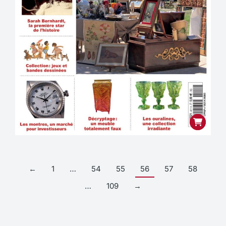
←
1
…
54
55
56
57
58
…
109
→