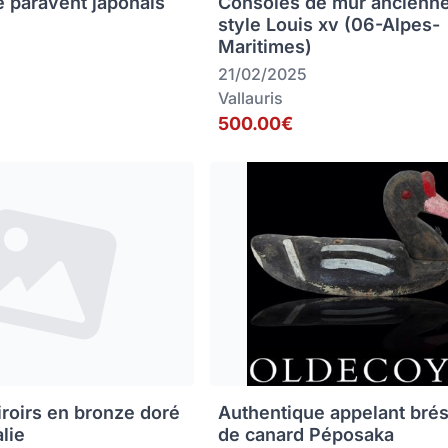
e paravent japonais
Consoles de mur ancienn
style Louis xv (06-Alpes-
Maritimes)
21/02/2025
Vallauris
500.00€
iroirs en bronze doré
Authentique appelant brés
alie
de canard Péposaka