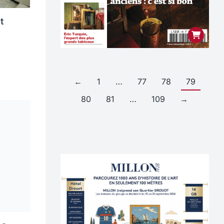
t
←
1
…
77
78
79
80
81
…
109
→