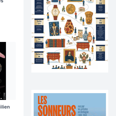
es
ilien