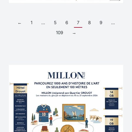
←
1
…
5
6
7
8
9
…
109
→