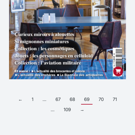
←
1
…
67
68
69
70
71
…
109
→