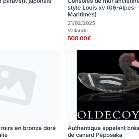
e paravent japonais
Consoles de mur ancienn
style Louis xv (06-Alpes-
Maritimes)
21/02/2025
Vallauris
500.00€
iroirs en bronze doré
Authentique appelant brés
alie
de canard Péposaka