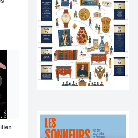
es
ilien