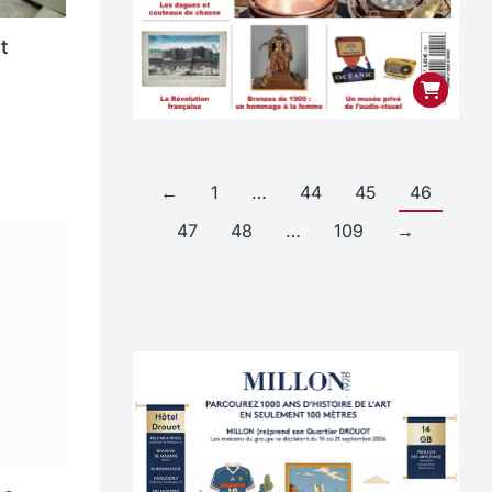
t
←
1
…
44
45
46
47
48
…
109
→