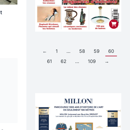
t
←
1
…
58
59
60
61
62
…
109
→