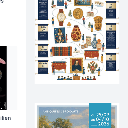
es
ilien