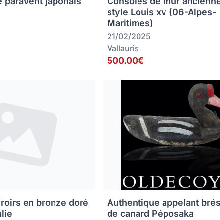
e paravent japonais
Consoles de mur ancienn
style Louis xv (06-Alpes-
Maritimes)
21/02/2025
Vallauris
500.00€
iroirs en bronze doré
Authentique appelant brés
alie
de canard Péposaka