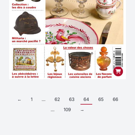
←
1
…
62
63
64
65
66
…
109
→