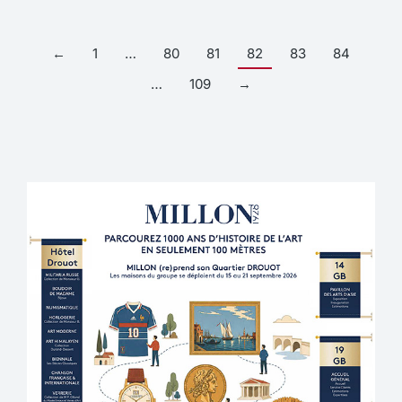
←
1
…
80
81
82
83
84
…
109
→