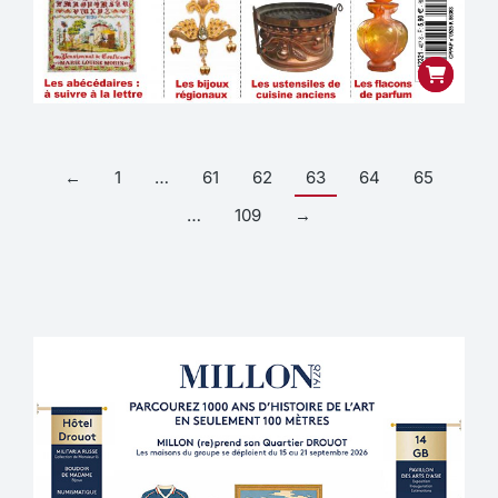
←
1
…
61
62
63
64
65
…
109
→