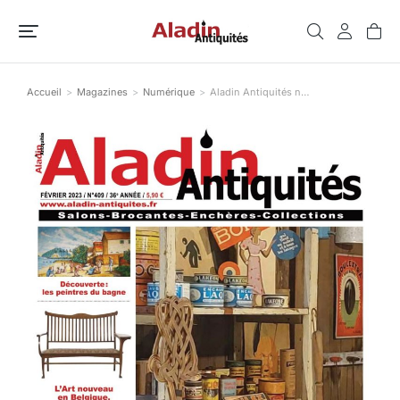
Accueil
Magazines
Numérique
Aladin Antiquités n…
Vous êtes ici :