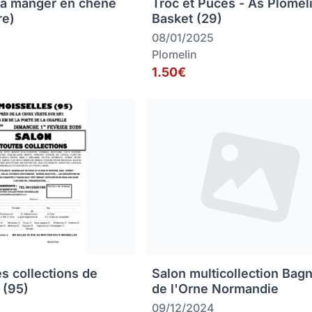
 à manger en chêne
Troc et Puces - As Plomel
re)
Basket (29)
08/01/2025
Plomelin
1.50€
es collections de
Salon multicollection Bag
 (95)
de l'Orne Normandie
09/12/2024