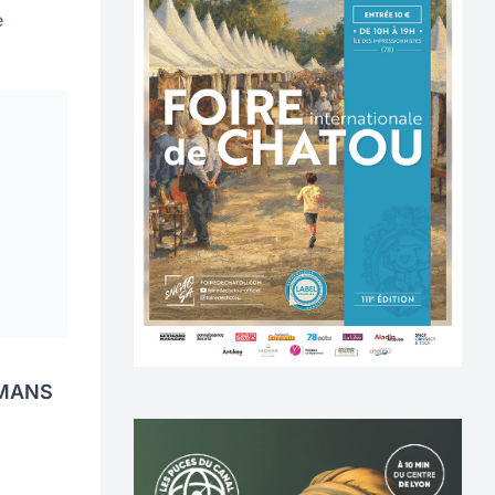
e
 MANS