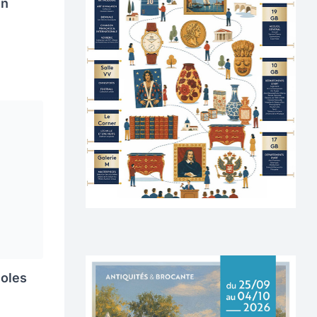
in
noles