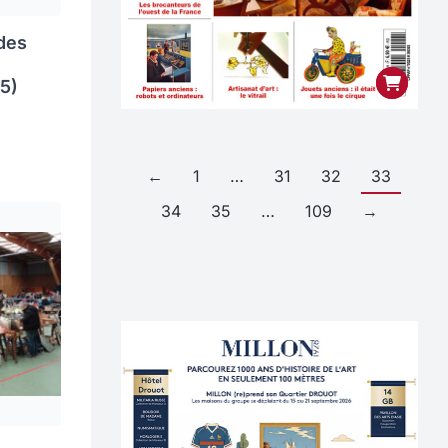
des
75)
←
1
…
31
32
33
34
35
…
109
→