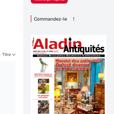
Commandez-le !
:
Titre