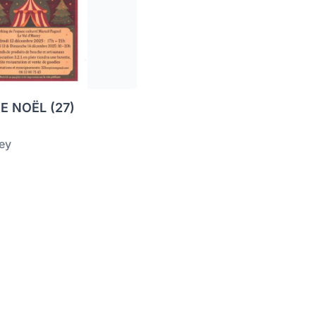
 NOËL (27)
zey