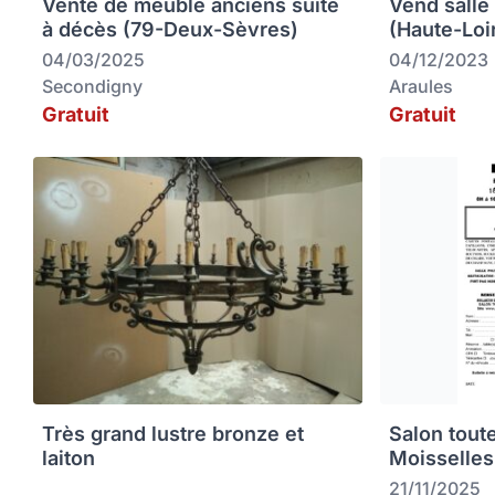
Vente de meuble anciens suite
Vend salle
à décès (79-Deux-Sèvres)
(Haute-Loi
04/03/2025
04/12/2023
Secondigny
Araules
Gratuit
Gratuit
Très grand lustre bronze et
Salon tout
laiton
Moisselles
21/11/2025