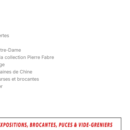
ertes
Notre-Dame
a collection Pierre Fabre
age
laines de Chine
urses et brocantes
er