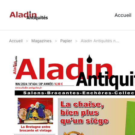
Accueil
Accueil
Magazines
Papier
Aladin Antiquités n…
Vous êtes ici :