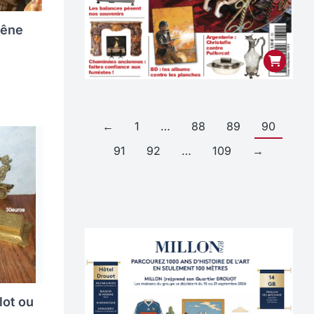
hêne
←
1
…
88
89
90
91
92
…
109
→
lot ou