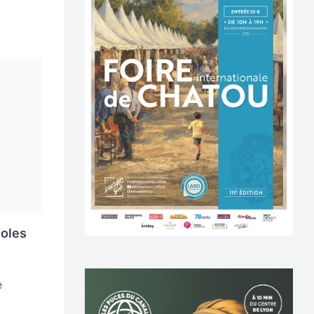
noles
e