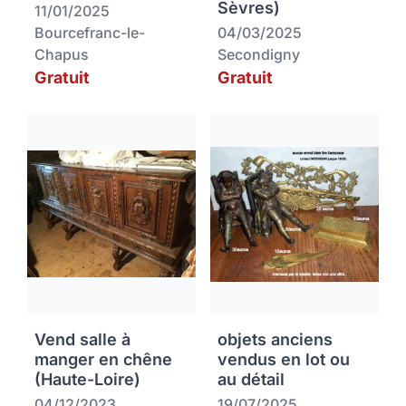
Sèvres)
11/01/2025
Bourcefranc-le-
04/03/2025
Chapus
Secondigny
Gratuit
Gratuit
Vend salle à
objets anciens
manger en chêne
vendus en lot ou
(Haute-Loire)
au détail
04/12/2023
19/07/2025