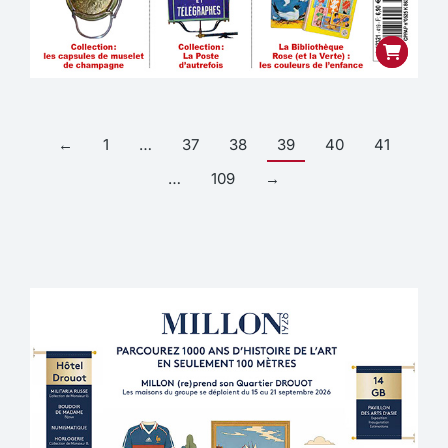
←
1
…
37
38
39
40
41
…
109
→