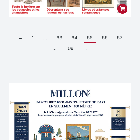
←
1
…
63
64
65
66
67
…
109
→