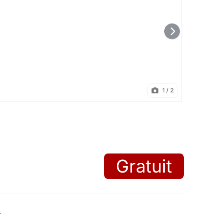
1
/ 2
Gratuit
)