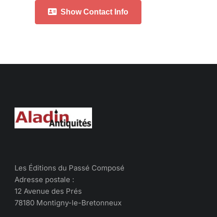
Show Contact Info
Les Éditions du Passé Composé
Adresse postale :
12 Avenue des Prés
78180 Montigny-le-Bretonneux