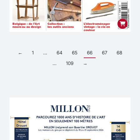
←
1
…
64
65
66
67
68
…
109
→