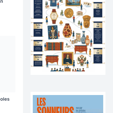
in
noles