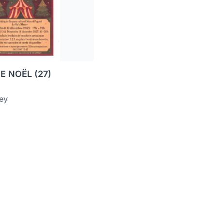
 NOËL (27)
zey