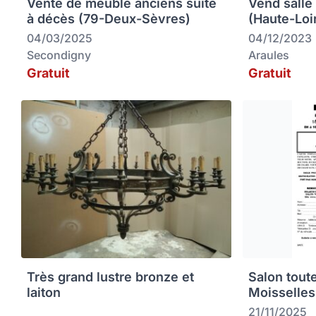
Vente de meuble anciens suite
Vend salle
à décès (79-Deux-Sèvres)
(Haute-Loi
04/03/2025
04/12/2023
Secondigny
Araules
Gratuit
Gratuit
Très grand lustre bronze et
Salon tout
laiton
Moisselles
21/11/2025