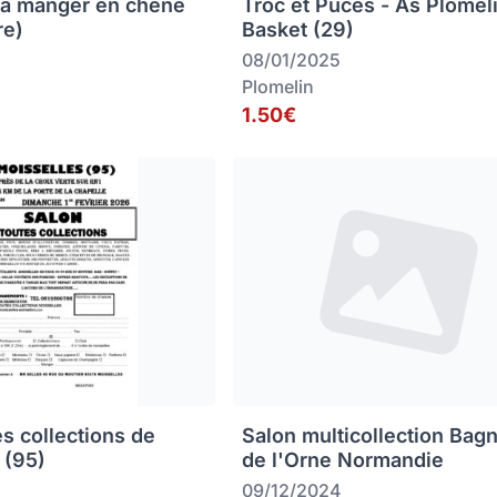
 à manger en chêne
Troc et Puces - As Plomel
re)
Basket (29)
08/01/2025
Plomelin
1.50€
es collections de
Salon multicollection Bag
 (95)
de l'Orne Normandie
09/12/2024