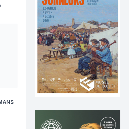
e
 MANS