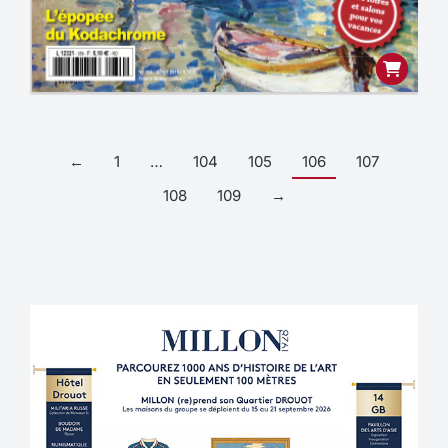
←
1
…
104
105
106
107
108
109
→