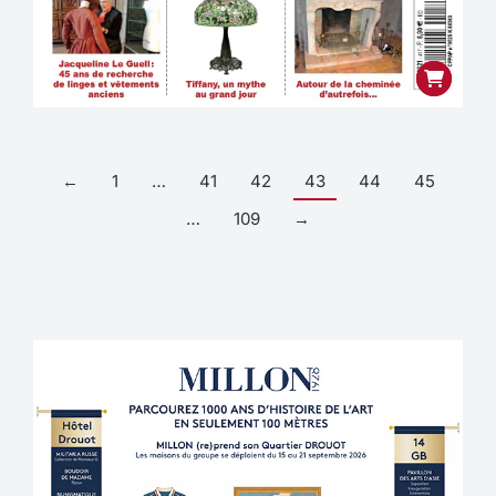
←
1
…
41
42
43
44
45
…
109
→