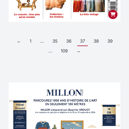
←
1
…
35
36
37
38
39
…
109
→