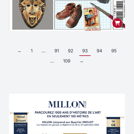
←
1
…
91
92
93
94
95
…
109
→