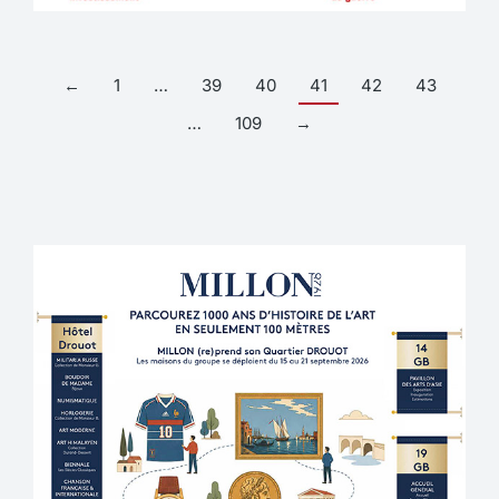
←
1
…
39
40
41
42
43
…
109
→