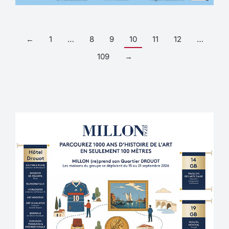
←
1
…
8
9
10
11
12
…
109
→