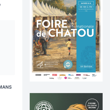
e
 MANS