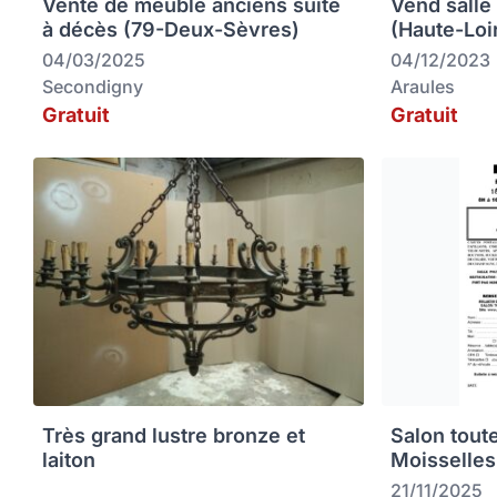
Vente de meuble anciens suite
Vend salle
à décès (79-Deux-Sèvres)
(Haute-Loi
04/03/2025
04/12/2023
Secondigny
Araules
Gratuit
Gratuit
Très grand lustre bronze et
Salon tout
laiton
Moisselles
21/11/2025