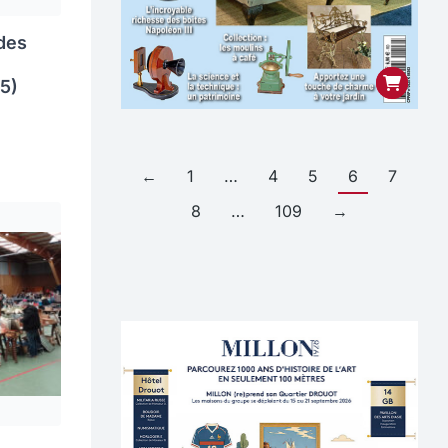
des
75)
←
1
…
4
5
6
7
8
…
109
→