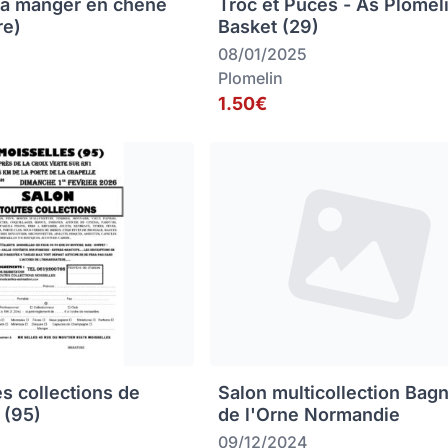
 à manger en chêne
Troc et Puces - As Plomel
re)
Basket (29)
08/01/2025
Plomelin
1.50€
es collections de
Salon multicollection Bag
 (95)
de l'Orne Normandie
09/12/2024