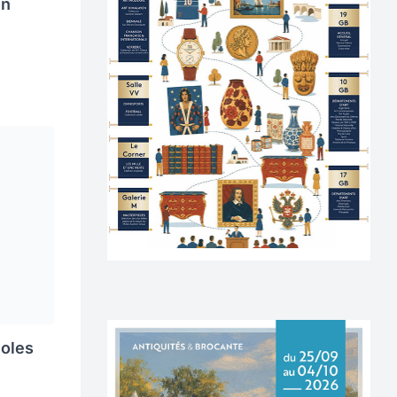
in
noles