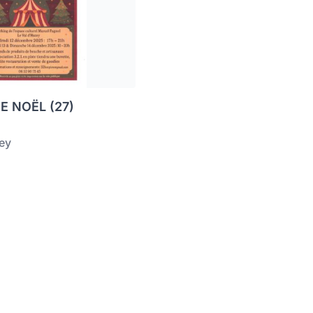
 NOËL (27)
zey