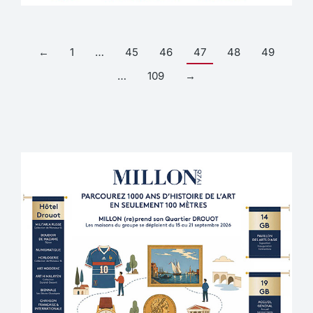
←
1
…
45
46
47
48
49
…
109
→