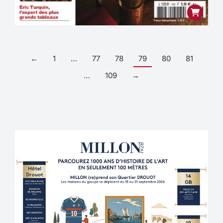
←
1
…
77
78
79
80
81
…
109
→