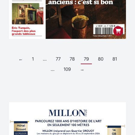
←
1
…
77
78
79
80
81
…
109
→