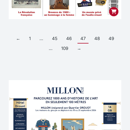
←
1
…
45
46
47
48
49
…
109
→