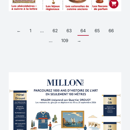
←
1
…
62
63
64
65
66
…
109
→