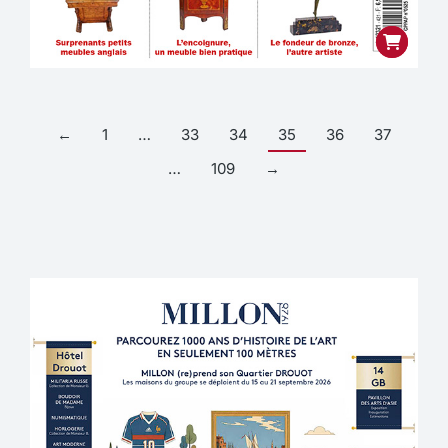
←
1
…
33
34
35
36
37
…
109
→