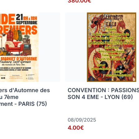
380.00€
ers d'Automne des
CONVENTION : PASSION
du 7ème
SON 4 EME - LYON (69)
ment - PARIS (75)
08/09/2025
4.00€