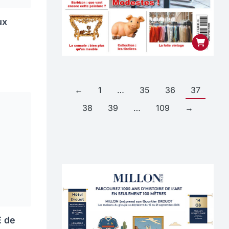
ux
←
1
…
35
36
37
38
39
…
109
→
E de