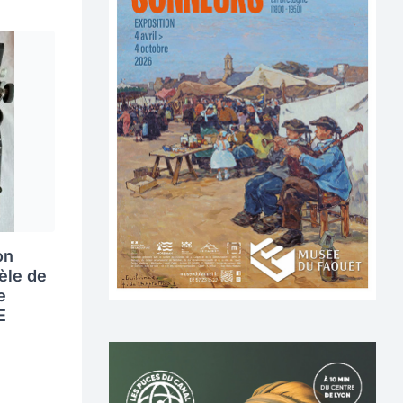
on
èle de
e
E