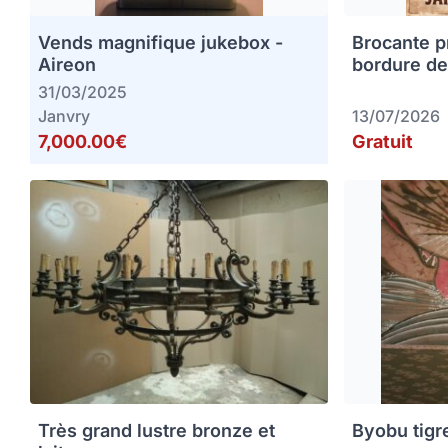
Vends magnifique jukebox -
Brocante p
Aireon
bordure de
31/03/2025
Janvry
13/07/2026
7,000.00€
Gratuit
Très grand lustre bronze et
Byobu tigr