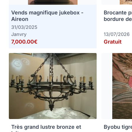
Vends magnifique jukebox -
Brocante p
Aireon
bordure de
31/03/2025
Janvry
13/07/2026
7,000.00€
Gratuit
Très grand lustre bronze et
Byobu tigr