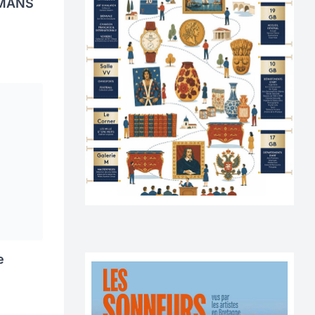
 MANS
e