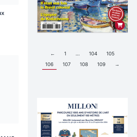
ux
←
1
…
104
105
106
107
108
109
→