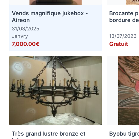
Vends magnifique jukebox -
Brocante p
Aireon
bordure de
31/03/2025
Janvry
13/07/2026
7,000.00€
Gratuit
Très grand lustre bronze et
Byobu tigr