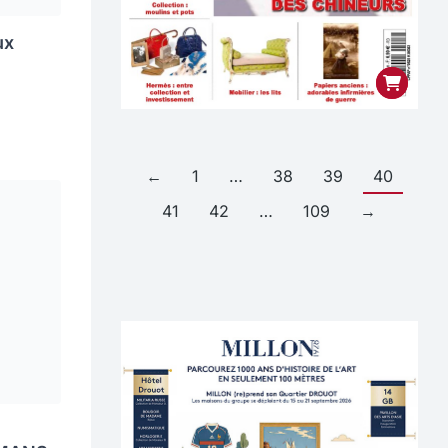
ux
←
1
…
38
39
40
41
42
…
109
→