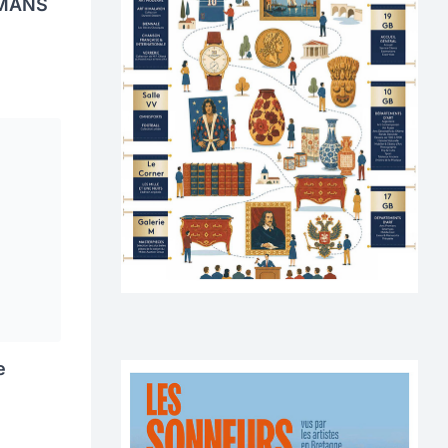
 MANS
e