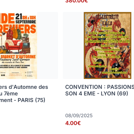
380.00€
ers d'Automne des
CONVENTION : PASSION
du 7ème
SON 4 EME - LYON (69)
ment - PARIS (75)
08/09/2025
4.00€