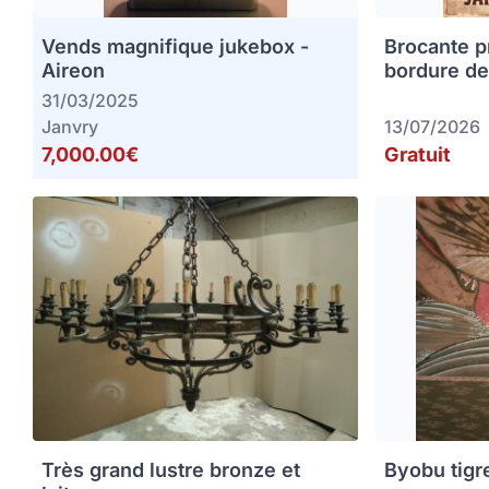
Vends magnifique jukebox -
Brocante p
Aireon
bordure de
31/03/2025
Janvry
13/07/2026
7,000.00€
Gratuit
Très grand lustre bronze et
Byobu tigr