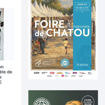
on
èle de
e
E