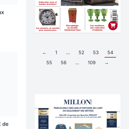
ux
←
1
…
52
53
54
55
56
…
109
→
E de